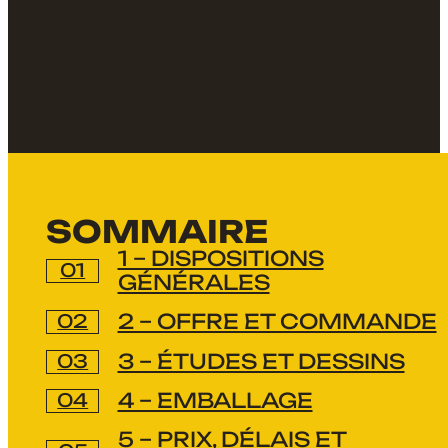
SOMMAIRE
1 – DISPOSITIONS
GÉNÉRALES
2 – OFFRE ET COMMANDE
3 – ÉTUDES ET DESSINS
4 – EMBALLAGE
5 – PRIX, DÉLAIS ET