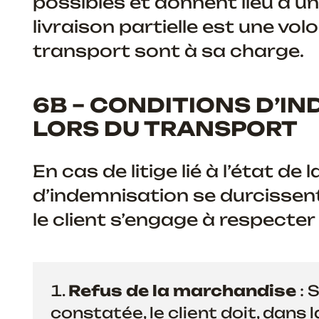
possibles et donnent lieu à u
livraison partielle est une vol
transport sont à sa charge.
6B – CONDITIONS D’IN
LORS DU TRANSPORT
En cas de litige lié à l’état d
d’indemnisation se durcissent
le client s’engage à respecte
Refus de la marchandise
: 
constatée, le client doit, dans