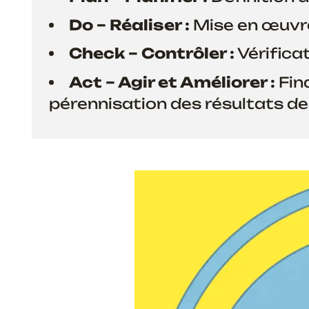
Do – Réaliser :
Mise en œuvr
Check – Contrôler :
Vérifica
Act – Agir et Améliorer :
Fina
pérennisation des résultats d